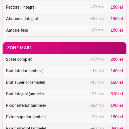
Pectorali integrali
~20 min
150 lei
Abdomen integral
~20 min
150 lei
Ambele fese
~20 min
150 lei
ZONE MARI
Spate complet
~30 min
200 lei
Braț inferior (ambele)
~15 min
160 lei
Braț superior (ambele)
~15 min
160 lei
Braț integral (ambele)
~25 min
310 lei
Picior inferior (ambele)
~20 min
190 lei
Picior superior (ambele)
~20 min
190 lei
Picior integral (ambele)
~40 min
360 lei