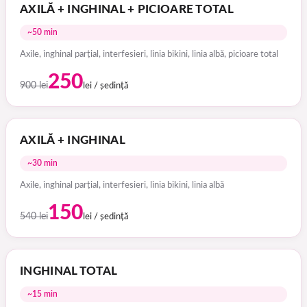
AXILĂ + INGHINAL + PICIOARE TOTAL
~50 min
Axile, inghinal parțial, interfesieri, linia bikini, linia albă, picioare total
250
900 lei
lei / ședință
AXILĂ + INGHINAL
~30 min
Axile, inghinal parțial, interfesieri, linia bikini, linia albă
150
540 lei
lei / ședință
INGHINAL TOTAL
~15 min