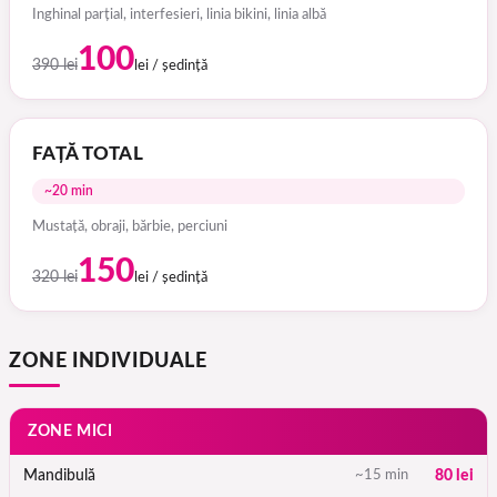
Inghinal parțial, interfesieri, linia bikini, linia albă
100
390 lei
lei / ședință
FAȚĂ TOTAL
~20 min
Mustață, obraji, bărbie, perciuni
150
320 lei
lei / ședință
ZONE INDIVIDUALE
ZONE MICI
Mandibulă
~15 min
80 lei