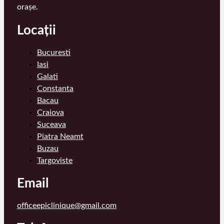
orașe.
Locații
Bucuresti
Iasi
Galati
Constanta
Bacau
Craiova
Suceava
Piatra Neamt
Buzau
Targoviste
Email
officeepiclinique@gmail.com