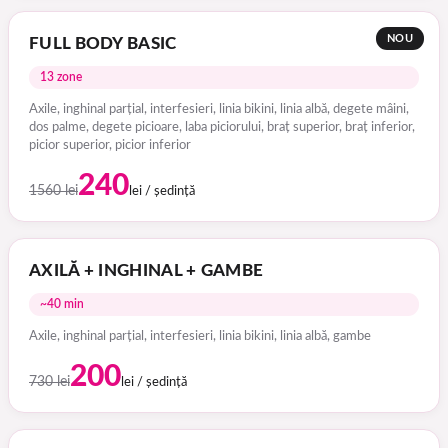
NOU
FULL BODY BASIC
13 zone
Axile, inghinal parțial, interfesieri, linia bikini, linia albă, degete mâini,
dos palme, degete picioare, laba piciorului, braț superior, braț inferior,
picior superior, picior inferior
240
1560 lei
lei / ședință
AXILĂ + INGHINAL + GAMBE
~40 min
Axile, inghinal parțial, interfesieri, linia bikini, linia albă, gambe
200
730 lei
lei / ședință