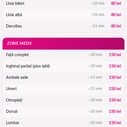
Linia bikini
~10 min
80 lei
Linia albă
~10 min
80 lei
Decolteu
~15 min
80 lei
ZONE MEDII
Față complet
~20 min
150 lei
Inghinal parțial (plus labii)
~10 min
150 lei
Ambele axile
~15 min
150 lei
Umeri
~15 min
150 lei
Omoplați
~20 min
150 lei
Dorsal
~20 min
150 lei
Lombar
~20 min
150 lei