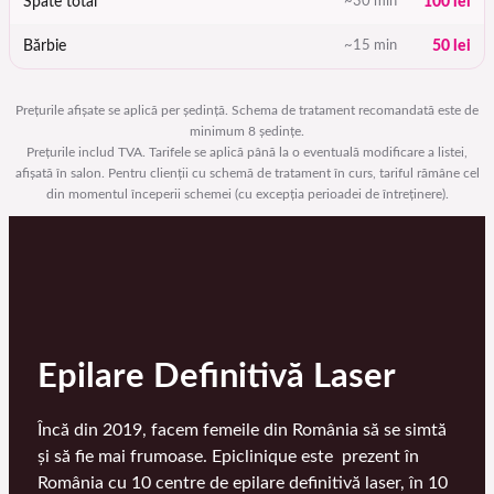
Spate total
~30 min
100 lei
Bărbie
~15 min
50 lei
Prețurile afișate se aplică per ședință. Schema de tratament recomandată este de
minimum 8 ședințe.
Prețurile includ TVA. Tarifele se aplică până la o eventuală modificare a listei,
afișată în salon. Pentru clienții cu schemă de tratament în curs, tariful rămâne cel
din momentul începerii schemei (cu excepția perioadei de întreținere).
Epilare Definitivă Laser
Încă din 2019, facem femeile din România să se simtă
și să fie mai frumoase. Epiclinique este prezent în
România cu 10 centre de epilare definitivă laser, în 10