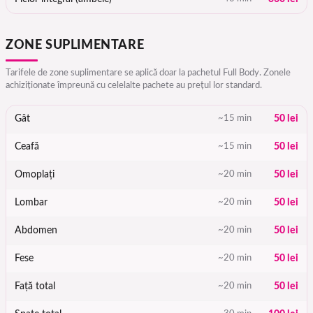
ZONE SUPLIMENTARE
Tarifele de zone suplimentare se aplică doar la pachetul Full Body. Zonele
achiziționate împreună cu celelalte pachete au prețul lor standard.
Gât
~15 min
50 lei
Ceafă
~15 min
50 lei
Omoplați
~20 min
50 lei
Lombar
~20 min
50 lei
Abdomen
~20 min
50 lei
Fese
~20 min
50 lei
Față total
~20 min
50 lei