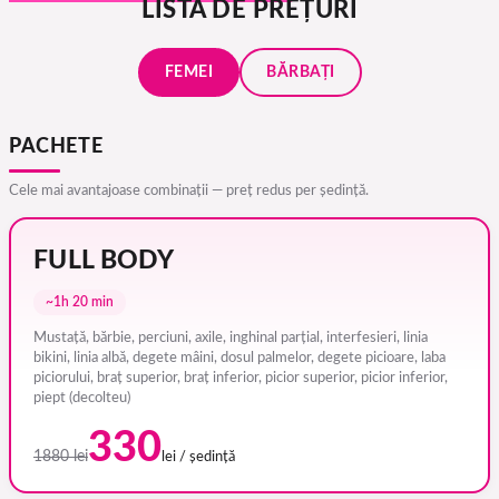
LISTĂ DE PREȚURI
FEMEI
BĂRBAȚI
PACHETE
Cele mai avantajoase combinații — preț redus per ședință.
FULL BODY
~1h 20 min
Mustață, bărbie, perciuni, axile, inghinal parțial, interfesieri, linia
bikini, linia albă, degete mâini, dosul palmelor, degete picioare, laba
piciorului, braț superior, braț inferior, picior superior, picior inferior,
piept (decolteu)
330
1880 lei
lei / ședință